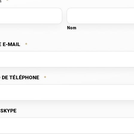
É
*
Nom
 E-MAIL
*
 DE TÉLÉPHONE
*
 SKYPE