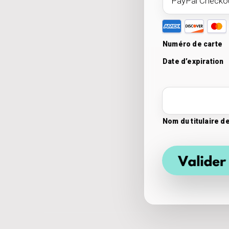
Cartes
bancaires
Numéro de carte
prises
Date d’expiration
en
charge :
American
Express,
Nom du titulaire de
Discover,
MasterCard,
Visa,
Maestro