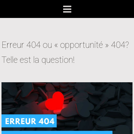
Erreur 404 ou « opportunité » 404?
Telle est la question!