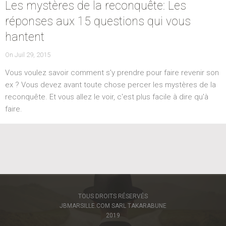
Les mystères de la reconquête: Les
réponses aux 15 questions qui vous
hantent
POSTED
On
Juil 29, 2015
ON
Vous voulez savoir comment s'y prendre pour faire revenir son
ex ? Vous devez avant toute chose percer les mystères de la
reconquête. Et vous allez le voir, c'est plus facile à dire qu'à
faire.
TOUS DROITS RÉSERVÉS
JBMARSILLE.COM SARL TAKARABUNE
2019