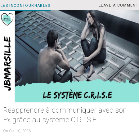
RÉA
CATEGORIES
LEAVE A COMMENT
LES INCONTOURNABLES
Réapprendre à communiquer avec son
Ex grâce au système C.R.I.S.E
POSTED
On
Oct 10, 2016
ON