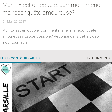
Mon Ex est en couple: comment mener
ma reconquête amoureuse?
POSTED
On
Mar 20, 2017
ON
Mon Ex est en couple, comment mener ma reconquête
amoureuse? Est-ce possible? Réponse dans cette vidéo
incontournable!
LA
CATEGORIES
COMMENTS
LES INCONTOURNABLES