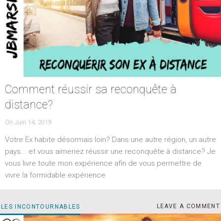
Comment réussir sa reconquête à
distance?
POSTED
On
Juin 14, 2019
ON
Votre Ex habite désormais loin? Dans une autre région, un autre
pays... et vous aimeriez réussir une reconquête à distance? Je
vous livre toute mon expérience afin de vous permettre de
vivre la formidable expérience
CO
CATEGORIES
LEAVE A COMMENT
LES INCONTOURNABLES