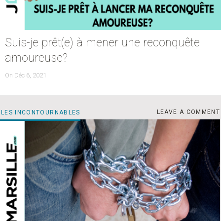
Suis-je prêt(e) à mener une reconquête
amoureuse?
POSTED
On
Déc 6, 2021
ON
DÉ
CATEGORIES
LEAVE A COMMENT
LES INCONTOURNABLES