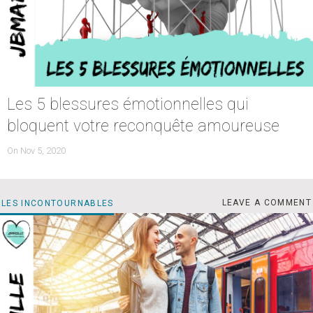
Les 5 blessures émotionnelles qui
bloquent votre reconquête amoureuse
POSTED
On
Nov 5, 2020
ON
CO
CATEGORIES
LEAVE A COMMENT
LES INCONTOURNABLES