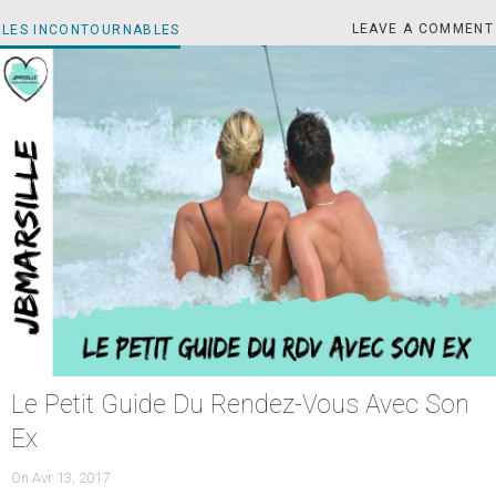
LE
CATEGORIES
LEAVE A COMMENT
LES INCONTOURNABLES
Le Petit Guide Du Rendez-Vous Avec Son
Ex
POSTED
On
Avr 13, 2017
ON