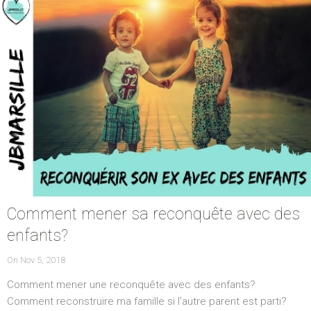
Comment mener sa reconquête avec des
enfants?
POSTED
On
Nov 5, 2018
ON
Comment mener une reconquête avec des enfants?
Comment reconstruire ma famille si l'autre parent est parti?