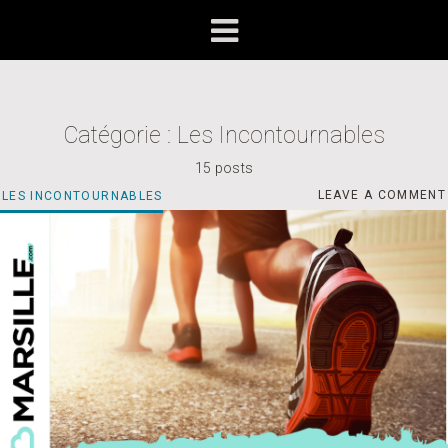
Catégorie :
Les Incontournables
15 posts
SU
CATEGORIES
LEAVE A COMMENT
LES INCONTOURNABLES