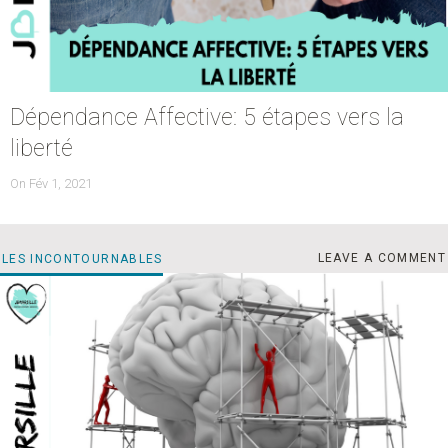
Dépendance Affective: 5 étapes vers la
liberté
POSTED
On
Fév 1, 2021
ON
LES
CATEGORIES
LEAVE A COMMENT
LES INCONTOURNABLES