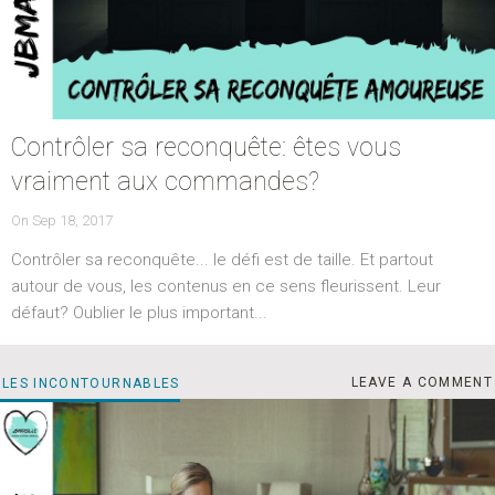
Contrôler sa reconquête: êtes vous
vraiment aux commandes?
POSTED
On
Sep 18, 2017
ON
Contrôler sa reconquête... le défi est de taille. Et partout
autour de vous, les contenus en ce sens fleurissent. Leur
défaut? Oublier le plus important...
JE 
CATEGORIES
LEAVE A COMMENT
LES INCONTOURNABLES