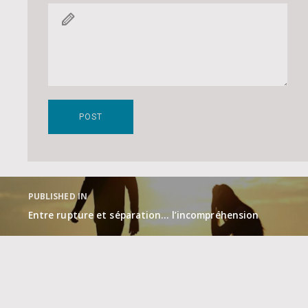
Navigation
de
PUBLISHED IN
l’article
Entre rupture et séparation… l’incompréhension