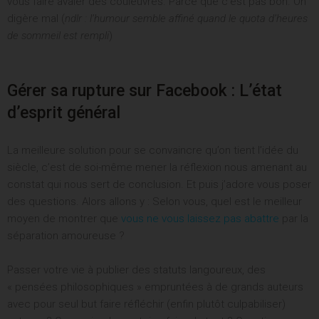
vous faire avaler des couleuvres. Parce que c’est pas bon. On
digère mal (
ndlr : l’humour semble affiné quand le quota d’heures
de sommeil est rempli
)
Gérer sa rupture sur Facebook : L’état
d’esprit général
La meilleure solution pour se convaincre qu’on tient l’idée du
siècle, c’est de soi-même mener la réflexion nous amenant au
constat qui nous sert de conclusion. Et puis j’adore vous poser
des questions. Alors allons y : Selon vous, quel est le meilleur
moyen de montrer que
vous ne vous laissez pas abattre
par la
séparation amoureuse ?
Passer votre vie à publier des statuts langoureux, des
« pensées philosophiques » empruntées à de grands auteurs
avec pour seul but faire réfléchir (enfin plutôt culpabiliser)