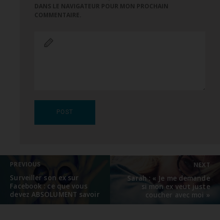
DANS LE NAVIGATEUR POUR MON PROCHAIN
COMMENTAIRE.
Navigation
PREVIOUS
NEXT
de
l’article
Previous
Next
Surveiller son ex sur
Sarah : « Je me demande
post:
Facebook : ce que vous
post:
si mon ex veut juste
devez ABSOLUMENT savoir
coucher avec moi »