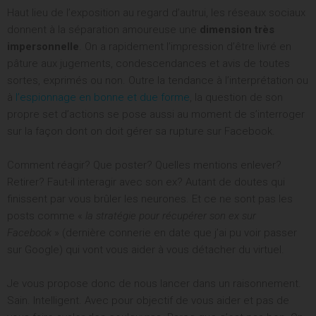
Haut lieu de l’exposition au regard d’autrui, les réseaux sociaux
donnent à la séparation amoureuse une
dimension très
impersonnelle
. On a rapidement l’impression d’être livré en
ACCÈS IMMÉDIAT
pâture aux jugements, condescendances et avis de toutes
sortes, exprimés ou non. Outre la tendance à l’interprétation ou
à
l’espionnage en bonne et due forme
, la question de son
propre set d’actions se pose aussi au moment de s’interroger
sur la façon dont on doit gérer sa rupture sur Facebook.
Comment réagir? Que poster? Quelles mentions enlever?
Retirer? Faut-il interagir avec son ex? Autant de doutes qui
finissent par vous brûler les neurones. Et ce ne sont pas les
posts comme «
la stratégie pour récupérer son ex sur
Facebook
» (dernière connerie en date que j’ai pu voir passer
sur Google) qui vont vous aider à vous détacher du virtuel.
Je vous propose donc de nous lancer dans un raisonnement.
Sain. Intelligent. Avec pour objectif de vous aider et pas de