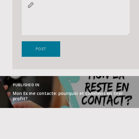
Navigation
de
PUBLISHED IN
l’article
Mon Ex me contacte: pourquoi et comment en tirer
profit?