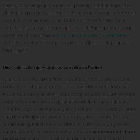
mesquin parce qu’un couple doit pouvoir communiquer. Mais
du sien, on peut le comprendre. Pour X ou Y raison, votre Ex ne
voyait plus sa vie avec vous. Doit-on alors se forcer? Faire
semblant? L’amour n’est pas intellectuel. Parler peut résoudre
certaines choses mais
est-ce que cela crée du sentiment
?
Votre Ex devait-il/elle se priver de ce qu’il/elle veut pour vous
faire plaisir?
Une victimisation qui vous place au centre de l’action
Quand vous vous demandez « pourquoi mon Ex me fait ça à
moi », ce n’est pas vous qui parlez mais bien votre tristesse.
Parce qu’à bien y réfléchir, vous comprendrez rapidement que
vous n’êtes concerné(e) qu’au second plan. On ne fait rien
« contre vous ». On fait quelque chose pour soi. C’est d’ailleurs
une des principales raisons à la culpabilité de votre Ex: il n’a
jamais été question de vous détruire. C’est vous qui prenez,
naturellement, les choses comme cela et
vous vous attribuez
un rôle
dans un film qui ne vous fait pas figurer au casting.