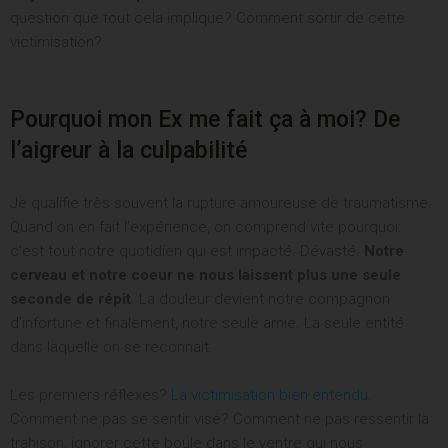
a
question que tout cela implique? Comment sortir de cette
comment
victimisation?
ACCÈS IMMÉDIAT
Pourquoi mon Ex me fait ça à moi? De
l’aigreur à la culpabilité
Je qualifie très souvent la rupture amoureuse de traumatisme.
Quand on en fait l’expérience, on comprend vite pourquoi:
c’est tout notre quotidien qui est impacté. Dévasté.
Notre
cerveau et notre coeur ne nous laissent plus une seule
seconde de répit
. La douleur devient notre compagnon
d’infortune et finalement, notre seule amie. La seule entité
dans laquelle on se reconnait.
Les premiers réflexes?
La victimisation bien entendu
.
Comment ne pas se sentir visé? Comment ne pas ressentir la
trahison, ignorer cette boule dans le ventre qui nous