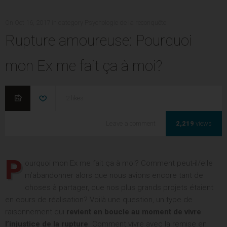
POSTED
CATEGORIES
On
Oct 16, 2017
in category
Psychologie de la reconquête
ON
Rupture amoureuse: Pourquoi
LAISSEREZ-VOUS PASSER VOTRE CHANCE
mon Ex me fait ça à moi?
DE RECONQUÊTE ?
Entrez votre Prénom une adresse mail valide pour
2
likes
commencer à recevoir vos vidéos exclusives toutes les
semaines.
Rupture
Leave a comment
2,219
views
amoureuse:
On commence le travail?
Pourquoi
mon
P
ourquoi mon Ex me fait ça à moi? Comment peut-il/elle
Ex
me
m’abandonner alors que nous avions encore tant de
fait
choses à partager, que nos plus grands projets étaient
ça
en cours de réalisation? Voilà une question, un type de
à
raisonnement qui
revient en boucle au moment de vivre
moi?
l’injustice de la rupture
. Comment vivre avec la remise en
Leave