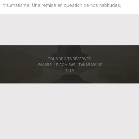
traumatisme. Une remise en question de nos habitudes,
TOUS DROITS RÉSERVÉS
JBMARSILLE.COM SARL TAKARABUNE
2019