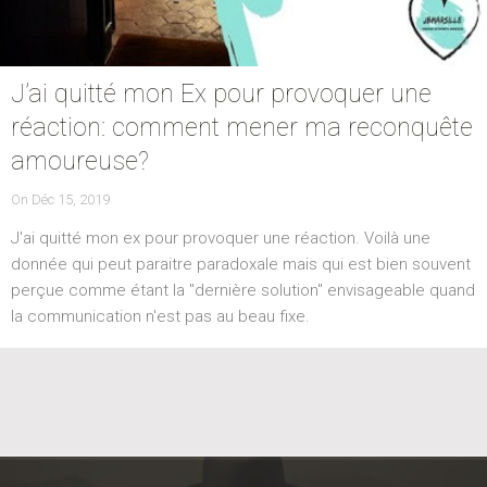
J’ai quitté mon Ex pour provoquer une
réaction: comment mener ma reconquête
amoureuse?
POSTED
On
Déc 15, 2019
ON
J'ai quitté mon ex pour provoquer une réaction. Voilà une
donnée qui peut paraitre paradoxale mais qui est bien souvent
perçue comme étant la "dernière solution" envisageable quand
la communication n'est pas au beau fixe.