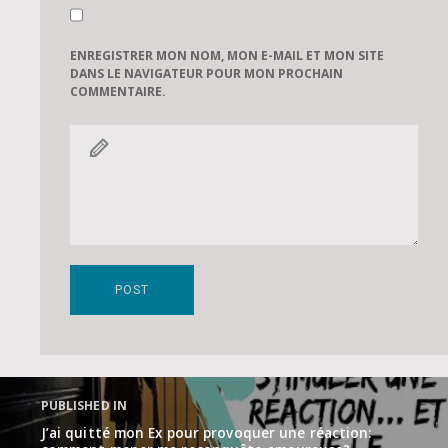
ENREGISTRER MON NOM, MON E-MAIL ET MON SITE
DANS LE NAVIGATEUR POUR MON PROCHAIN
COMMENTAIRE.
Navigation
de
PUBLISHED IN
l’article
J’ai quitté mon Ex pour provoquer une réaction: