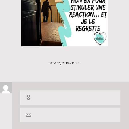
POSTED
SEP 24, 2019 - 11:46
ON