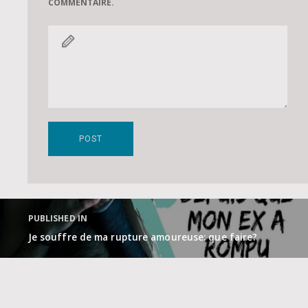
COMMENTAIRE.
Navigation
de
PUBLISHED IN
l’article
Je souffre de ma rupture amoureuse: que faire?