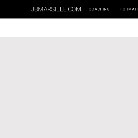
JBMARSILLE.COM
COACHING
FORMATI