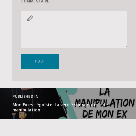
COMMENTAIRE.
Navigation
de
PUBLISHED IN
l’article
Mon Ex est égoïste: La vérité sur son désir de
manipulation