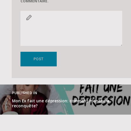
COMMENTAIRE.
Navigation
de
PUBLISHED IN
l’article
Mon Ex fait une dépression: comment mener ma
reconquête?