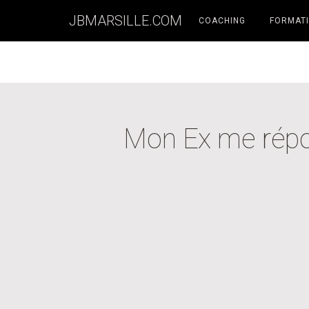
JBMARSILLE.COM
COACHING
FORMATI
Mon Ex me répo