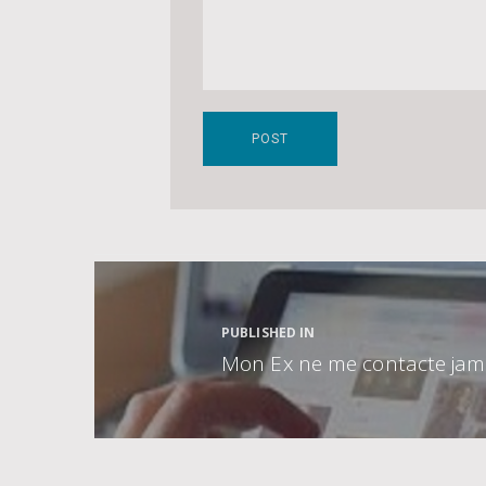
Navigation
de
l’article
PUBLISHED IN
Mon Ex ne me contacte jama