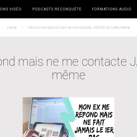
ONS VIDÉO
PODCASTS RECONQUÊTE
FORMATIONS AUDIO
Home
Mon Ex me répond mais ne me contacte JAMAIS de luielle même
nd mais ne me contacte JA
même