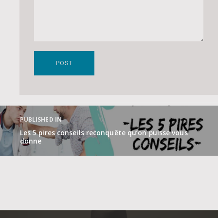
Navigation
de
PUBLISHED IN
l’article
Les 5 pires conseils reconquête qu’on puisse vous
donne