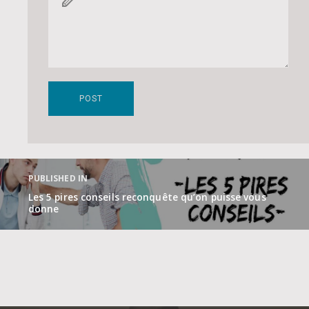
Navigation
de
PUBLISHED IN
l’article
Les 5 pires conseils reconquête qu’on puisse vous
donne