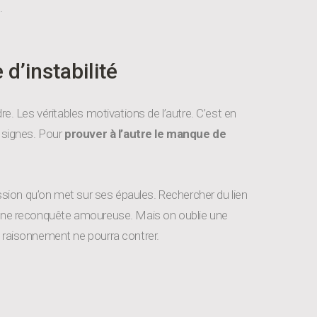
.
un
réflexe
instinctif
Leave
d’instabilité
a
comment
re. Les véritables motivations de l’autre. C’est en
x signes. Pour
prouver à l’autre le manque de
ression qu’on met sur ses épaules. Rechercher du lien
 d’une reconquête amoureuse. Mais on oublie une
n raisonnement ne pourra contrer.