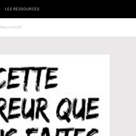
LES RESSOURCES
lexe instinctif