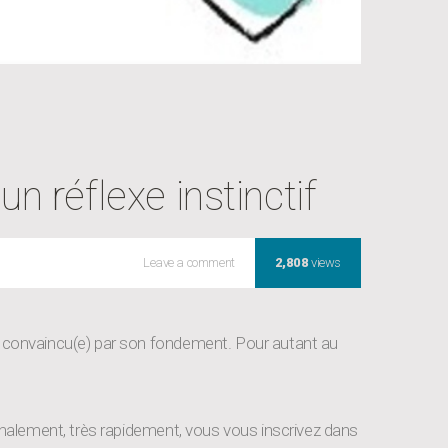
n réflexe instinctif
Rechercher
Leave a comment
2,808
views
du
lien
avec
re convaincu(e) par son fondement. Pour autant au
son
Ex
après
la
inalement, très rapidement, vous vous inscrivez dans
rupture: