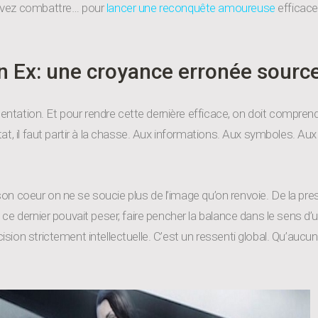
devez combattre… pour
lancer une reconquête amoureuse
efficace
 Ex: une croyance erronée source 
mentation. Et pour rendre cette dernière efficace, on doit comprend
at, il faut partir à la chasse. Aux informations. Aux symboles. Au
de son coeur on ne se soucie plus de l’image qu’on renvoie. De la p
 ce dernier pouvait peser, faire pencher la balance dans le sens
sion strictement intellectuelle. C’est un ressenti global. Qu’aucu