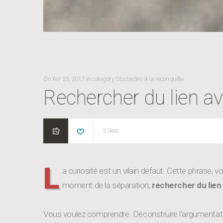
POSTED
CATEGORIES
On
Avr 25, 2017
in category
Obstacles à la reconquête
ON
Rechercher du lien ave
3
likes
L
a curiosité est un vilain défaut. Cette phrase
moment de la séparation,
rechercher du lien
Vous voulez comprendre. Déconstruire l’argumentatio