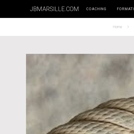
JBMARSILLE.COM
COACHING
FORMATI
Home