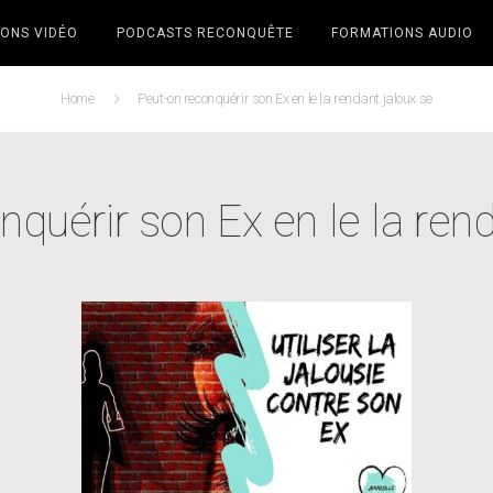
ONS VIDÉO
PODCASTS RECONQUÊTE
FORMATIONS AUDIO
Home
Peut-on reconquérir son Ex en le la rendant jaloux se
nquérir son Ex en le la rend