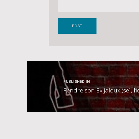
Navigation
de
l’article
PUBLISHED IN
Rendre son Ex jaloux (se), l’