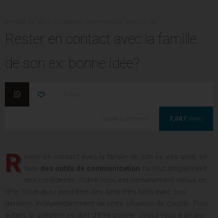
POSTED
CATEGORIES
On
Août 25, 2016
in category
Communiquer avec son Ex
ON
Rester en contact avec la famille
LAISSEREZ-VOUS PASSER VOTRE CHANCE
de son ex: bonne idée?
DE RECONQUÊTE ?
Entrez votre Prénom une adresse mail valide pour
0
likes
commencer à recevoir vos vidéos exclusives toutes les
semaines.
Rester
Leave a comment
7,087
views
en
On commence le travail?
contact
avec
R
ester en contact avec la famille de son ex, ses amis, en
la
famille
faire
des outils de communication
ou tout simplement
de
des confidents… l’idée vous est certainement venue en
son
tête. Vous avez peut-être des liens très forts avec ces
ex:
derniers. Indépendamment de votre situation de couple. Pour
bonne
autant, la question se doit d’être posée. Jouez-vous à un jeu
idée?