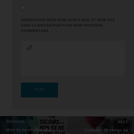
ENREGISTRER MON NOM, MON E-MAIL ET MON SITE
DANS LE NAVIGATEUR POUR MON PROCHAIN
COMMENTAIRE.
Navigation
PREVIOUS
NEXT
de
l’article
Previous
Next
Mon Ex ne m’aime plus…
Combien de temps va