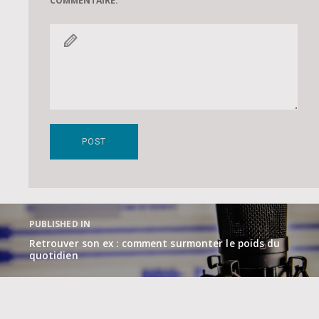
COMMENTAIRE.
Navigation
de
PUBLISHED IN
l’article
Retrouver son ex : comment surmonter le poids du
quotidien