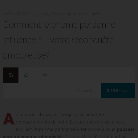
POSTED
CATEGORIES
On
Fév 24, 2018
in category
Psychologie de la reconquête
ON
Comment le prisme personnel
LAISSEREZ-VOUS PASSER VOTRE CHANCE
influence-t-il votre reconquête
DE RECONQUÊTE ?
amoureuse?
Entrez votre Prénom une adresse mail valide pour
commencer à recevoir vos vidéos exclusives toutes les
semaines.
1
like
On commence le travail?
Comment
Comment
3,188
views
le
prisme
personnel
A
u moment d’analyser ce qui vous arrive, les
influence-
t-
comportements de votre Ex ou la manière dont vous
il
évoluez, le prisme personnel a tendance à vous
pousser
votre
vers un manque objectivité
. De quoi s’agit-il? Comment en