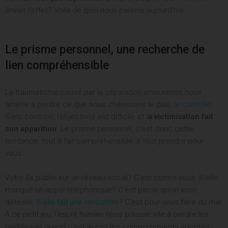
reconquête
limiter l’effet? Voilà de quoi nous parlons aujourd’hui.
amoureuse?
Comment
ACCÈS IMMÉDIAT
Le prisme personnel, une recherche de
lien compréhensible
La traumatisme causé par la séparation amoureuse nous
amène à perdre ce que nous chérissons le plus:
le contrôle
.
Sans contrôle, l’objectivité est difficile et l
a victimisation fait
son apparition
. Le prisme personnel, c’est donc cette
tendance, tout à fait compréhensible, à tout prendre pour
vous.
Votre Ex publie sur un réseau social? C’est contre vous. Il/elle
manque un appel téléphonique? C’est parce qu’on vous
déteste.
Il/elle fait une rencontre
? C’est pour vous faire du mal.
À ce petit jeu, l’esprit humain nous pousse vite à perdre les
pédales et quand c’est le cas les comportements adoptés